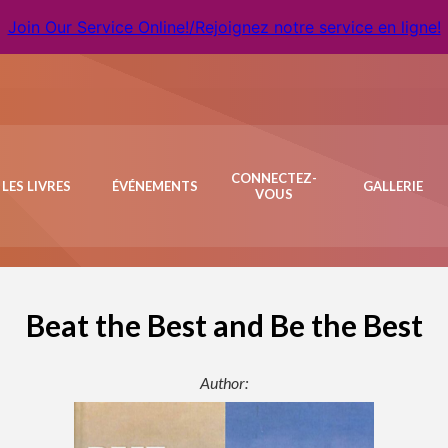
Join Our Service Online!/Rejoignez notre service en ligne!
CONNECTEZ-
LES LIVRES
ÉVÉNEMENTS
GALLERIE
VOUS
Beat the Best and Be the Best
Author: