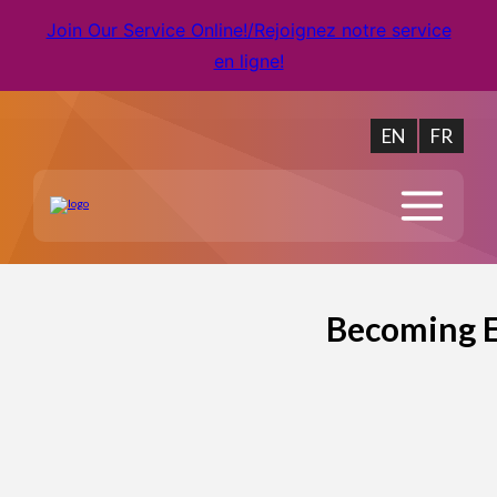
Join Our Service Online!/Rejoignez notre service
en ligne!
EN
FR
Becoming E