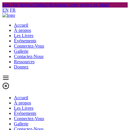
Join Our Service Online!/Rejoignez notre service en ligne!
EN
FR
Accueil
À propos
Les Livres
Événements
Connectez-Vous
Gallerie
Contactez-Nous
Ressources
Donnez
Accueil
À propos
Les Livres
Événements
Connectez-Vous
Gallerie
Contactez-Nous