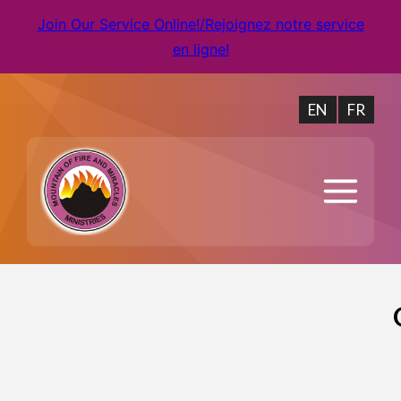
Join Our Service Online!/Rejoignez notre service
en ligne!
EN
FR