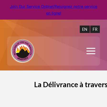
Join Our Service Online!/Rejoignez notre service
en ligne!
EN
FR
La Délivrance à traver