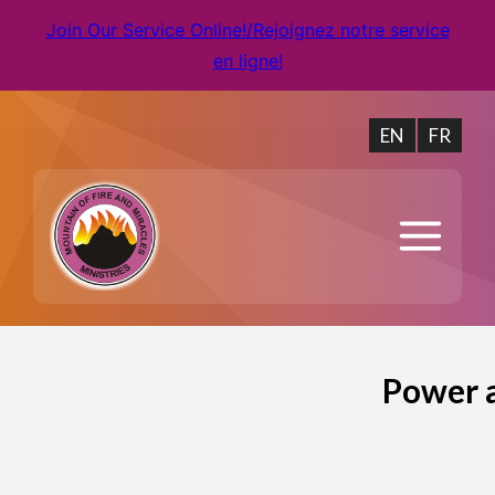
Join Our Service Online!/Rejoignez notre service
en ligne!
EN
FR
Power 