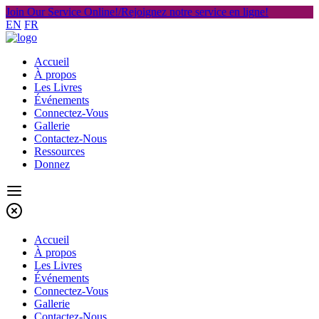
Join Our Service Online!/Rejoignez notre service en ligne!
EN
FR
Accueil
À propos
Les Livres
Événements
Connectez-Vous
Gallerie
Contactez-Nous
Ressources
Donnez
Accueil
À propos
Les Livres
Événements
Connectez-Vous
Gallerie
Contactez-Nous