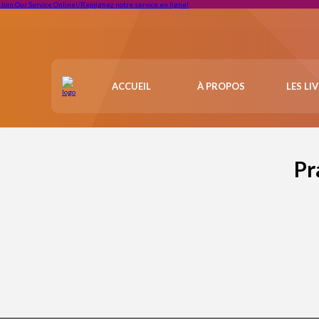
Join Our Service Online!/Rejoignez notre service en ligne!
ACCUEIL
À PROPOS
LES LI
Pr