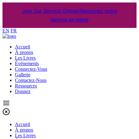
Join Our Service Online!/Rejoignez notre
service en ligne!
EN
FR
Accueil
À propos
Les Livres
Événements
Connectez-Vous
Gallerie
Contactez-Nous
Ressources
Donnez
Accueil
À propos
Les Livres