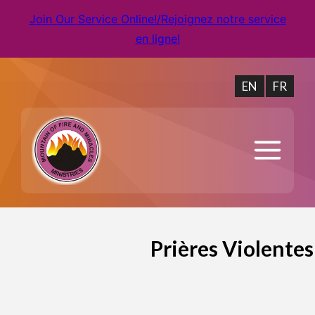
Join Our Service Online!/Rejoignez notre service
en ligne!
EN
FR
Prières Violente