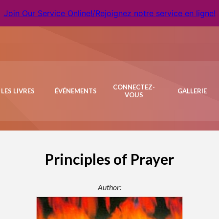
Join Our Service Online!/Rejoignez notre service en ligne!
CONNECTEZ-
LES LIVRES
ÉVÉNEMENTS
GALLERIE
VOUS
Principles of Prayer
Author: