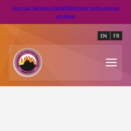
Join Our Service Online!/Rejoignez notre service
en ligne!
EN
FR