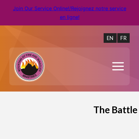
Join Our Service Online!/Rejoignez notre service
en ligne!
EN
FR
The Battle 