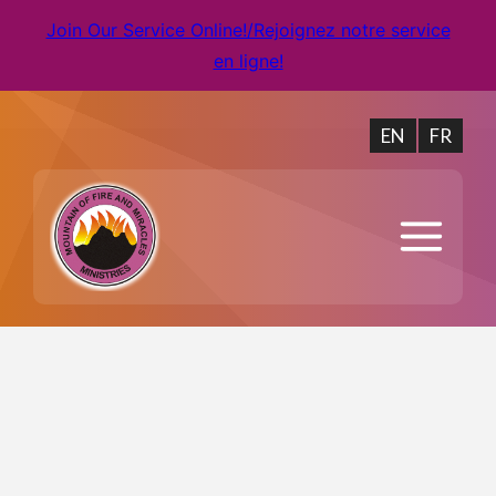
Join Our Service Online!/Rejoignez notre service
en ligne!
EN
FR