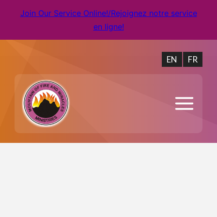
Join Our Service Online!/Rejoignez notre service
en ligne!
EN
FR