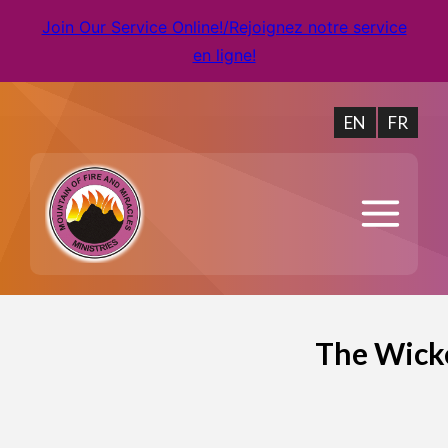
Join Our Service Online!/Rejoignez notre service
en ligne!
EN
FR
The Wick