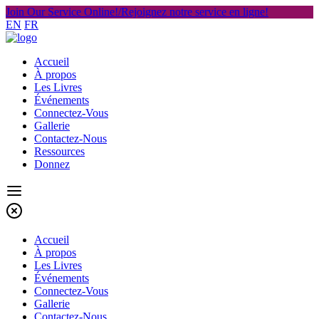
Join Our Service Online!/Rejoignez notre service en ligne!
EN
FR
Accueil
À propos
Les Livres
Événements
Connectez-Vous
Gallerie
Contactez-Nous
Ressources
Donnez
Accueil
À propos
Les Livres
Événements
Connectez-Vous
Gallerie
Contactez-Nous